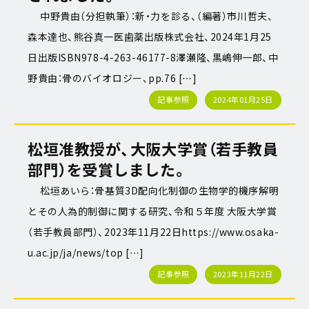
中野貴由（分担執筆）：新・力を診る、（編著）市川哲夫、
森本達也、熊谷真一医歯薬出版株式会社、2024年1月25
日出版ISBN978-4-263-46177-8澤瀬隆、黒嶋伸一郎、中
野貴由：骨のバイオロジー、pp.76 […]
記事参照
2024年01月25日
松垣准教授が、大阪大学賞（若手教員
部門）を受賞しました。
松垣あいら：骨基質3D配向化制御の生物学的機序解明
とその人為的制御に関する研究、令和５年度 大阪大学賞
（若手教員部門）、2023年11月22日https://www.osaka-
u.ac.jp/ja/news/top […]
記事参照
2023年11月22日