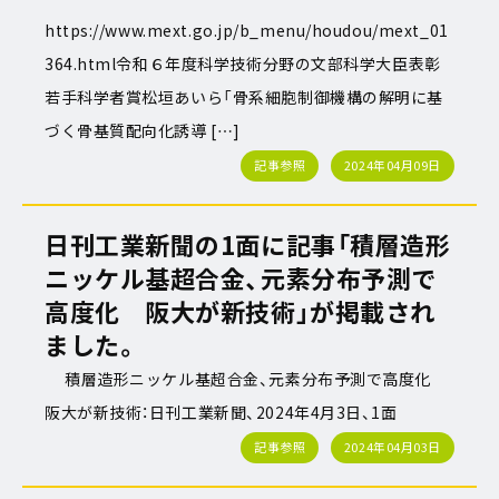
https://www.mext.go.jp/b_menu/houdou/mext_01
364.html令和６年度科学技術分野の文部科学大臣表彰
若手科学者賞松垣あいら「骨系細胞制御機構の解明に基
づく骨基質配向化誘導 […]
記事参照
2024年04月09日
日刊工業新聞の1面に記事「積層造形
ニッケル基超合金、元素分布予測で
高度化 阪大が新技術」が掲載され
ました。
積層造形ニッケル基超合金、元素分布予測で高度化
阪大が新技術：日刊工業新聞、2024年4月3日、1面
記事参照
2024年04月03日