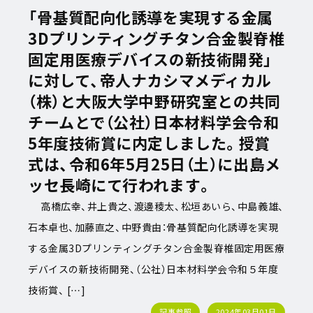
「骨基質配向化誘導を実現する金属
3Dプリンティングチタン合金製脊椎
固定用医療デバイスの新技術開発」
に対して、帝人ナカシマメディカル
（株）と大阪大学中野研究室との共同
チームとで（公社）日本材料学会令和
5年度技術賞に内定しました。授賞
式は、令和6年5月25日（土）に出島メ
ッセ長崎にて行われます。
高橋広幸、井上貴之、渡邊稜太、松垣あいら、中島義雄、
石本卓也、加藤直之、中野貴由：骨基質配向化誘導を実現
する金属3Dプリンティングチタン合金製脊椎固定用医療
デバイスの新技術開発、（公社）日本材料学会令和５年度
技術賞、 […]
記事参照
2024年03月01日